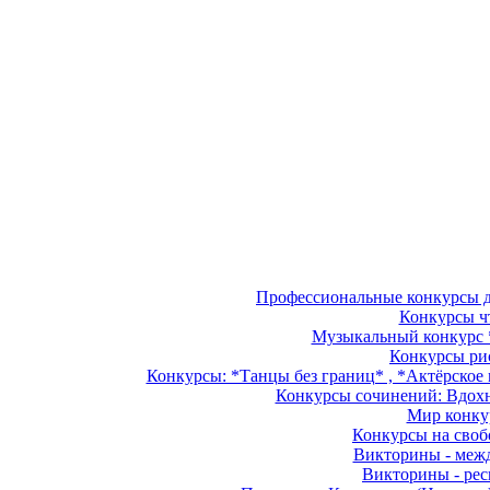
Профессиональные конкурсы дл
Конкурсы чт
Музыкальный конкурс *
Конкурсы рис
Конкурсы: *Танцы без границ* , *Актёрское м
Конкурсы сочинений: Вдохно
Мир конкур
Конкурсы на свобо
Викторины - межд
Викторины - рес