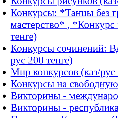
Конкурсы рисунков (каз/
Конкурсы: *Танцы без г
мастерство* , *Конкурс 
тенге)
Конкурсы сочинений: Вд
рус 200 тенге)
Мир конкурсов (каз/рус 
Конкурсы на свободную 
Викторины - международ
Викторины - республика