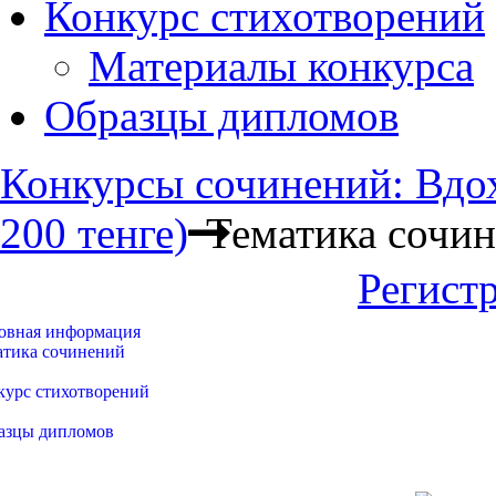
Конкурс стихотворений
Материалы конкурса
Образцы дипломов
Конкурсы сочинений: Вдох
200 тенге)
Тематика сочи
Регист
овная информация
атика сочинений
курс стихотворений
азцы дипломов