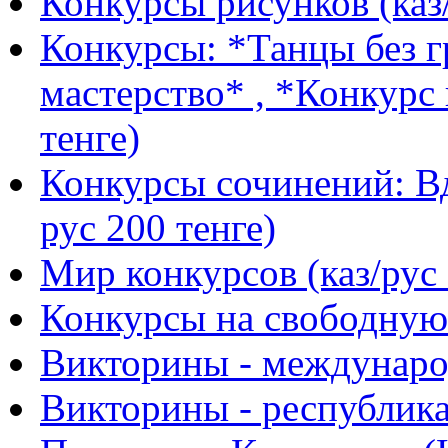
Конкурсы рисунков (каз/
Конкурсы: *Танцы без г
мастерство* , *Конкурс 
тенге)
Конкурсы сочинений: Вд
рус 200 тенге)
Мир конкурсов (каз/рус 
Конкурсы на свободную 
Викторины - международ
Викторины - республика