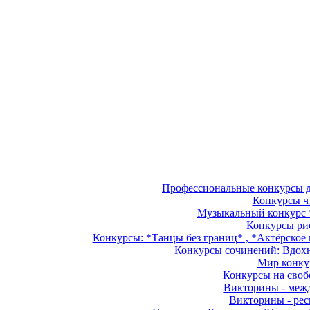
Профессиональные конкурсы дл
Конкурсы чт
Музыкальный конкурс *
Конкурсы рис
Конкурсы: *Танцы без границ* , *Актёрское м
Конкурсы сочинений: Вдохно
Мир конкур
Конкурсы на свобо
Викторины - межд
Викторины - рес