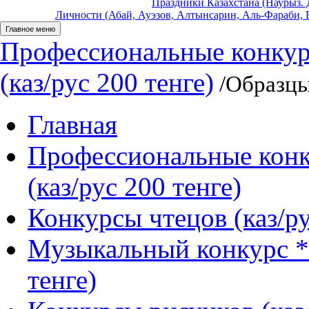
Праздники Казахстана (Наурыз. Д
Личности (Абай, Ауэзов, Алтынсарин, Аль-Фараби, Б
Главное меню
Профессиональные конкур
(каз/рус 200 тенге)
/Образцы
Главная
Профессиональные конк
(каз/рус 200 тенге)
Конкурсы чтецов (каз/ру
Музыкальный конкурс *
тенге)