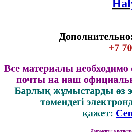
Нal
Дополнительно:
+7 70
Все материалы необходимо 
почты на наш официальн
Барлық жұмыстарды өз 
төмендегі электрон
қажет:
Cen
Документы о регистр