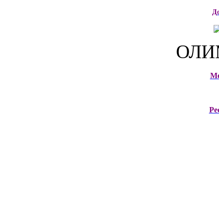
Д
ОЛИ
М
Ре