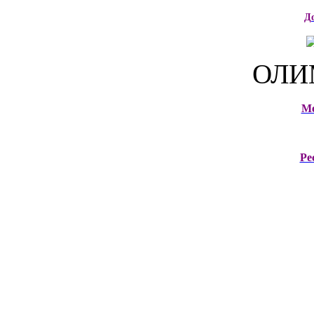
Д
ОЛИ
М
Ре