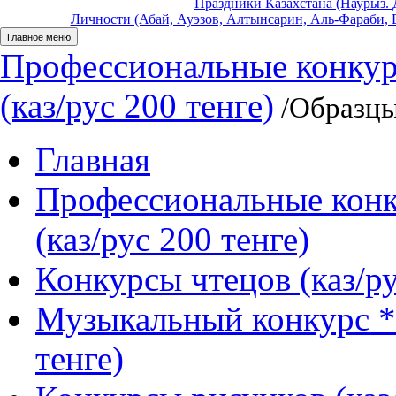
Праздники Казахстана (Наурыз. Д
Личности (Абай, Ауэзов, Алтынсарин, Аль-Фараби, Б
Главное меню
Профессиональные конкур
(каз/рус 200 тенге)
/Образцы
Главная
Профессиональные конк
(каз/рус 200 тенге)
Конкурсы чтецов (каз/ру
Музыкальный конкурс *
тенге)