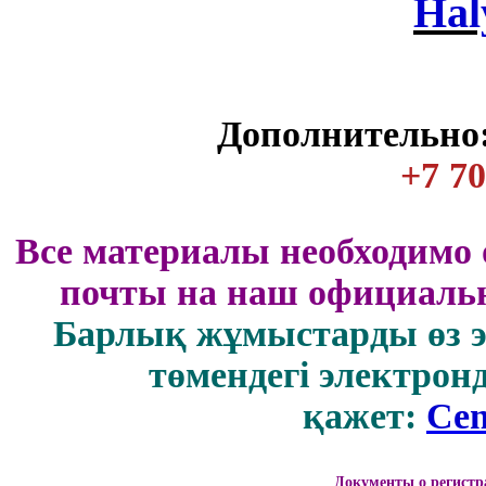
Нal
Дополнительно:
+7 70
Все материалы необходимо 
почты на наш официальн
Барлық жұмыстарды өз 
төмендегі электрон
қажет:
Cen
Документы о регистр