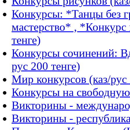
Конкурсы рисунков (каз/
Конкурсы: *Танцы без г
мастерство* , *Конкурс 
тенге)
Конкурсы сочинений: Вд
рус 200 тенге)
Мир конкурсов (каз/рус 
Конкурсы на свободную 
Викторины - международ
Викторины - республика