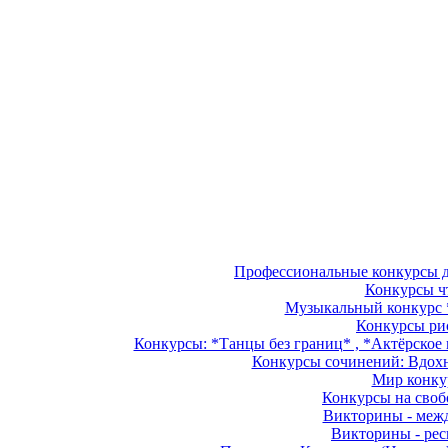
Профессиональные конкурсы дл
Конкурсы чт
Музыкальный конкурс *
Конкурсы рис
Конкурсы: *Танцы без границ* , *Актёрское м
Конкурсы сочинений: Вдохно
Мир конкур
Конкурсы на свобо
Викторины - межд
Викторины - рес