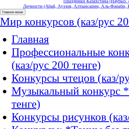
Праздники Казахстана (Наурыз. Д
Личности (Абай, Ауэзов, Алтынсарин, Аль-Фараби, Б
Главное меню
Мир конкурсов (каз/рус 20
Главная
Профессиональные конк
(каз/рус 200 тенге)
Конкурсы чтецов (каз/ру
Музыкальный конкурс *
тенге)
Конкурсы рисунков (каз/