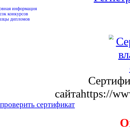
овная информация
сок конкурсов
азцы дипломов
Сертифи
сайтаhttps://ww
проверить сертификат
О