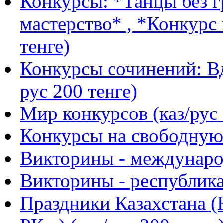
Конкурсы: *Танцы без г
мастерство* , *Конкурс 
тенге)
Конкурсы сочинений: Вд
рус 200 тенге)
Мир конкурсов (каз/рус 
Конкурсы на свободную 
Викторины - международ
Викторины - республика
Праздники Казахстана (