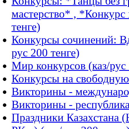
Конкурсы: *Танцы без г
мастерство* , *Конкурс 
тенге)
Конкурсы сочинений: Вд
рус 200 тенге)
Мир конкурсов (каз/рус 
Конкурсы на свободную 
Викторины - международ
Викторины - республика
Праздники Казахстана (