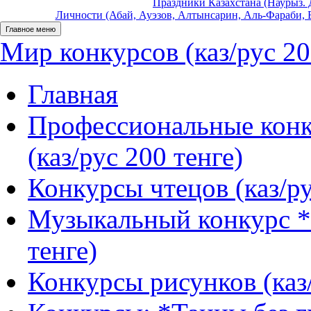
Праздники Казахстана (Наурыз. Д
Личности (Абай, Ауэзов, Алтынсарин, Аль-Фараби, Б
Главное меню
Мир конкурсов (каз/рус 20
Главная
Профессиональные конк
(каз/рус 200 тенге)
Конкурсы чтецов (каз/ру
Музыкальный конкурс *
тенге)
Конкурсы рисунков (каз/