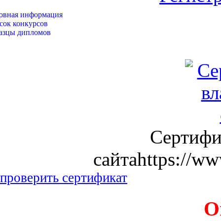
овная информация
сок конкурсов
азцы дипломов
Сертифи
сайтаhttps://ww
проверить сертификат
О