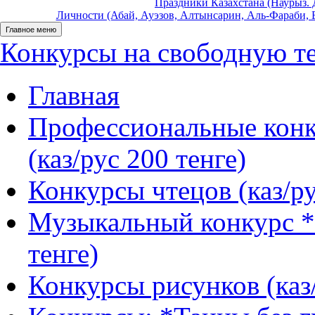
Праздники Казахстана (Наурыз. Д
Личности (Абай, Ауэзов, Алтынсарин, Аль-Фараби, Б
Главное меню
Конкурсы на свободную тем
Главная
Профессиональные конк
(каз/рус 200 тенге)
Конкурсы чтецов (каз/ру
Музыкальный конкурс *
тенге)
Конкурсы рисунков (каз/