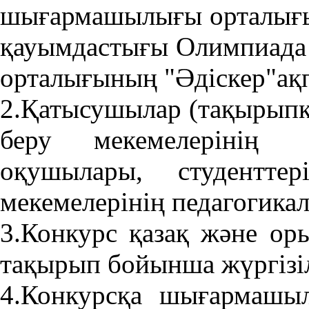
шығармашылығы орталығы
қауымдастығы Олимпиада 
орталығының "Әдіскер"ақпа
2.Қатысушылар (тақырыпқа
беру мекемелерінің 
оқушылары, студентте
мекемелерінің педагогика
3.Конкурс қазақ және орыс
тақырып бойынша жүргізіл
4.Конкурсқа шығармашы