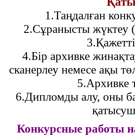
Қатыс
1.Таңдалған конк
2.Сұранысты жүктеу (қ
3.Қажетті
4.Бір архивке жинақтау
сканерлеу немесе ақы тө
5.Архивке т
6.Дипломды алу, оны б
қатысуш
Конкурсные работы на