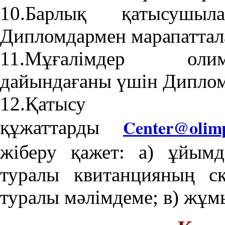
10.Барлық қатысушы
Дипломдармен марапаттал
11.Мұғалімдер оли
дайындағаны үшін Диплом
12.Қатыс
Center@olim
құжаттарды
жіберу қажет: а) ұйым
туралы квитанцияның ск
туралы мәлімдеме; в) жұм