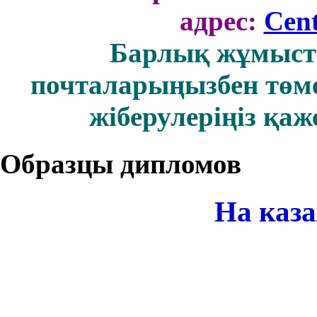
адрес:
Cen
Барлық жұмыст
почталарыңызбен төм
жіберулеріңіз қаж
Образцы дипломов
На каз