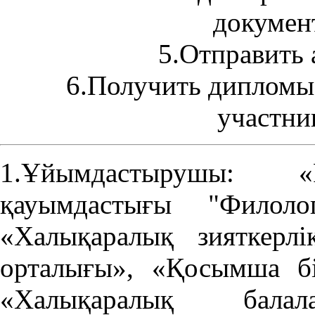
документ
5.Отправить 
6.Получить дипломы,
участни
1.Ұйымдастырушы: «Р
қауымдастығы "Филоло
«Халықаралық зияткерл
орталығы», «Қосымша бі
«Халықаралық бала