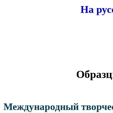
На рус
Образц
Международный творчес