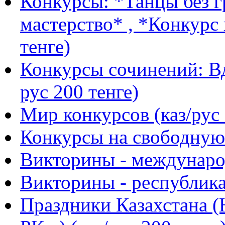
Конкурсы: *Танцы без г
мастерство* , *Конкурс 
тенге)
Конкурсы сочинений: Вд
рус 200 тенге)
Мир конкурсов (каз/рус 
Конкурсы на свободную 
Викторины - международ
Викторины - республика
Праздники Казахстана (