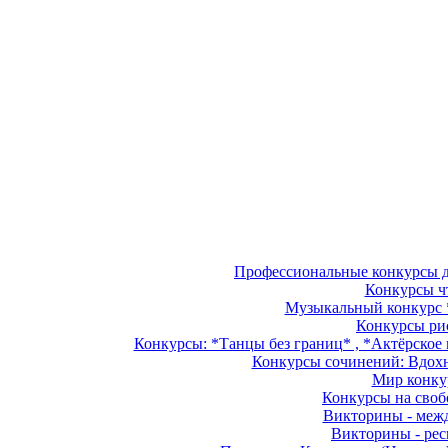
Профессиональные конкурсы дл
Конкурсы чт
Музыкальный конкурс *
Конкурсы рис
Конкурсы: *Танцы без границ* , *Актёрское м
Конкурсы сочинений: Вдохно
Мир конкур
Конкурсы на свобо
Викторины - межд
Викторины - рес