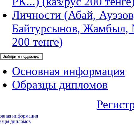
РК...) (каз/рус 200 тенге
Личности (Абай, Ауэзов
Байтурсынов, Жамбыл, М
200 тенге)
Выберите подраздел
Основная информация
Образцы дипломов
Регист
овная информация
азцы дипломов