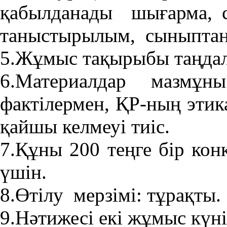
қабылданады шығарма, су
таныстырылым, сыныптан 
5.Жұмыс тақырыбы таңдалғ
6.Материалдар мазмұ
фактілермен, ҚР-ның эти
қайшы келмеуі тиіс.
7.Құны 200 теңге бір кон
үшін.
8.Өтілу мерзімі: тұрақты.
9.Нәтижесі екі жұмыс күні