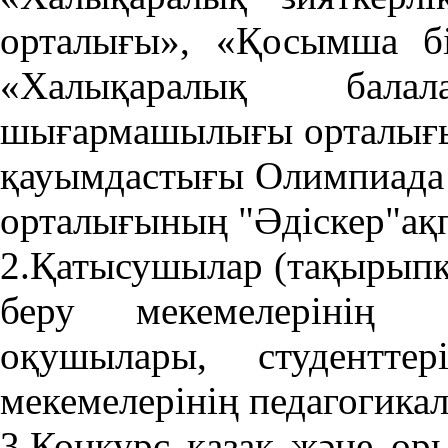
орталығы», «Қосымша бі
«Халықаралық бала
шығармашылығы орталығы
қауымдастығы Олимпиада 
орталығының "Әдіскер"ақпа
2.Қатысушылар (тақырыпқа
беру мекемелерінің 
оқушылары, студентте
мекемелерінің педагогика
3.Конкурс қазақ және орыс