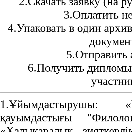
2.Cкачать заявку (на р
3.Оплатить н
4.Упаковать в один архив:
документ
5.Отправить 
6.Получить дипломы,
участни
1.Ұйымдастырушы: «Р
қауымдастығы "Филоло
«Халықаралық зияткерл