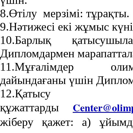
8.Өтілу мерзімі: тұрақты.
9.Нәтижесі екі жұмыс күні
10.Барлық қатысушы
Дипломдармен марапаттал
11.Мұғалімдер оли
дайындағаны үшін Диплом
12.Қатыс
Center@olim
құжаттарды
жіберу қажет: а) ұйым