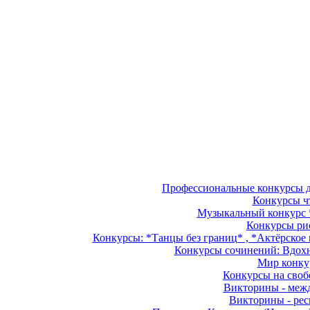
Профессиональные конкурсы дл
Конкурсы чт
Музыкальный конкурс *
Конкурсы рис
Конкурсы: *Танцы без границ* , *Актёрское м
Конкурсы сочинений: Вдохно
Мир конкур
Конкурсы на свобо
Викторины - межд
Викторины - рес