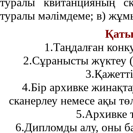
туралы квитанцияның ск
туралы мәлімдеме; в) жұм
Қатыс
1.Таңдалған конк
2.Сұранысты жүктеу (қ
3.Қажетті
4.Бір архивке жинақтау
сканерлеу немесе ақы тө
5.Архивке т
6.Дипломды алу, оны б