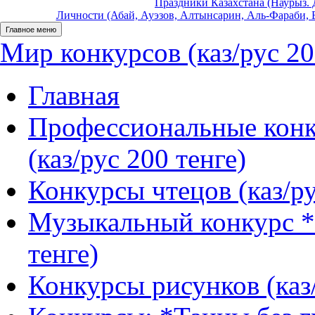
Праздники Казахстана (Наурыз. Д
Личности (Абай, Ауэзов, Алтынсарин, Аль-Фараби, Б
Главное меню
Мир конкурсов (каз/рус 20
Главная
Профессиональные конк
(каз/рус 200 тенге)
Конкурсы чтецов (каз/ру
Музыкальный конкурс *
тенге)
Конкурсы рисунков (каз/