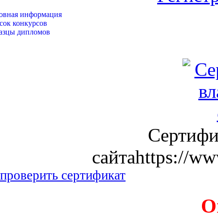
овная информация
сок конкурсов
азцы дипломов
Сертифи
сайтаhttps://ww
проверить сертификат
О