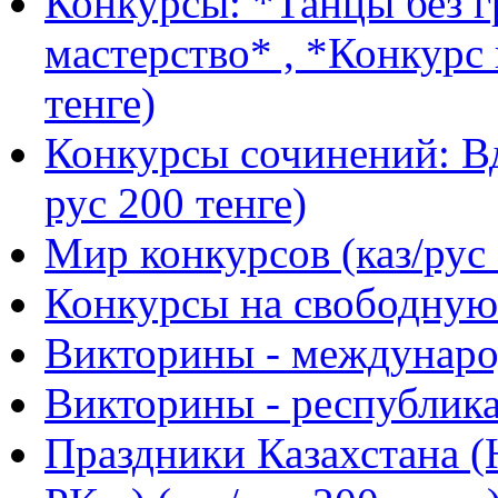
Конкурсы: *Танцы без г
мастерство* , *Конкурс 
тенге)
Конкурсы сочинений: Вд
рус 200 тенге)
Мир конкурсов (каз/рус 
Конкурсы на свободную 
Викторины - международ
Викторины - республика
Праздники Казахстана (