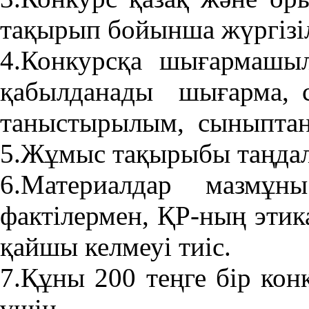
тақырып бойынша жүргізіл
4.Конкурсқа шығармашы
қабылданады шығарма, су
таныстырылым, сыныптан 
5.Жұмыс тақырыбы таңдалғ
6.Материалдар мазмұ
фактілермен, ҚР-ның эти
қайшы келмеуі тиіс.
7.Құны 200 теңге бір кон
үшін.